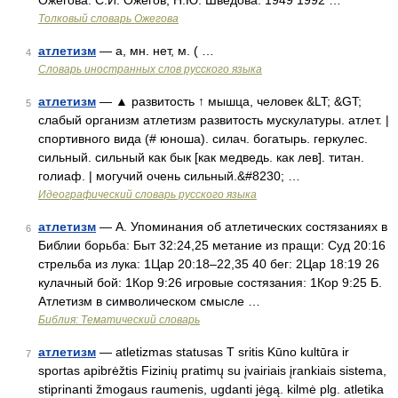
Ожегова. С.И. Ожегов, Н.Ю. Шведова. 1949 1992 …
Толковый словарь Ожегова
атлетизм
— а, мн. нет, м. ( …
4
Словарь иностранных слов русского языка
атлетизм
— ▲ развитость ↑ мышца, человек &LT; &GT;
5
слабый организм атлетизм развитость мускулатуры. атлет. |
спортивного вида (# юноша). силач. богатырь. геркулес.
сильный. сильный как бык [как медведь. как лев]. титан.
голиаф. | могучий очень сильный.&#8230; …
Идеографический словарь русского языка
атлетизм
— А. Упоминания об атлетических состязаниях в
6
Библии борьба: Быт 32:24,25 метание из пращи: Суд 20:16
стрельба из лука: 1Цар 20:18–22,35 40 бег: 2Цар 18:19 26
кулачный бой: 1Кор 9:26 игровые состязания: 1Кор 9:25 Б.
Атлетизм в символическом смысле …
Библия: Тематический словарь
атлетизм
— atletizmas statusas T sritis Kūno kultūra ir
7
sportas apibrėžtis Fizinių pratimų su įvairiais įrankiais sistema,
stiprinanti žmogaus raumenis, ugdanti jėgą. kilmė plg. atletika