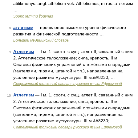
atitikmenys: angl. athletism vok. Athletismus, m rus. атлетизм
…
Sporto terminų žodynas
атлетизм
— проявление высокого уровня физического
8
развития и физической подготовленности …
Большой медицинский словарь
Атлетизм
— I м. 1. соотн. с сущ. атлет II, связанный с ним
9
2. Атлетическое телосложение; сила, крепость. II м.
Система физических упражнений с тяжёлыми снарядами
(гантелями, гирями, штангой и т.п.), направленная на
усиленное развитие мускулатуры. III м.&#8230; …
Современный толковый словарь русского языка Ефремовой
Атлетизм
— I м. 1. соотн. с сущ. атлет II, связанный с ним
10
2. Атлетическое телосложение; сила, крепость. II м.
Система физических упражнений с тяжёлыми снарядами
(гантелями, гирями, штангой и т.п.), направленная на
усиленное развитие мускулатуры. III м.&#8230; …
Современный толковый словарь русского языка Ефремовой